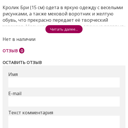
Кролик Бри (15 см) одета в яркую одежду с веселыми
рисунками, а также меховой воротник и желтую
обувь, что прекрасно передает её творческий
характер. Малышам понравятся ее длинные розовые
Читать далее...
волосы и очаровательные детали образа: кроличьи
ушки и хвостик, такие же как в ее маленькой
Нет в наличии
подруги.
ОТЗЫВ
0
ОСТАВИТЬ ОТЗЫВ
Крольчонок Твист очарует вас своим милым
беленьким чубчиком и маленькими розовыми
Имя
лапками. Детям понравится играть с этими милыми
подружками и создавать их собственные
приключения в мире Enchantimals!
E-mail
Собери всю коллекцию, чтобы воссоздать
Текст комментария
волшебный мир Enchantimals. Каждая кукла
продается отдельно и при наличии. В набор входит
кукла в одежде и аксессуарах и маленькая зверушка.