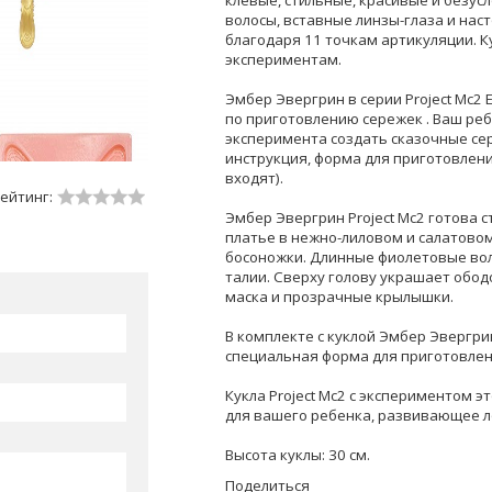
клевые, стильные, красивые и безус
волосы, вставные линзы-глаза и наст
благодаря 11 точкам артикуляции. 
экспериментам.
Эмбер Эвергрин в серии Project Mc2 
по приготовлению сережек . Ваш реб
эксперимента создать сказочные се
инструкция, форма для приготовлени
входят).
ейтинг:
Эмбер Эвергрин Project Mc2 готова 
платье в нежно-лиловом и салатовом
босоножки. Длинные фиолетовые во
талии. Сверху голову украшает ободо
маска и прозрачные крылышки.
В комплекте с куклой Эмбер Эвергрин
специальная форма для приготовл
Кукла Project Mc2 с экспериментом э
для вашего ребенка, развивающее л
Высота куклы: 30 см.
Поделиться