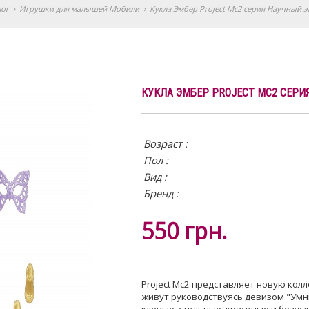
лог
›
Игрушки для малышей Мобили
›
Кукла Эмбер Project Mc2 серия Научный 
КУКЛА ЭМБЕР PROJECT MC2 СЕРИ
Возраст :
Пол :
Вид
:
Бренд :
550
грн.
Project Mc2 представляет новую колл
живут руководствуясь девизом "Умны