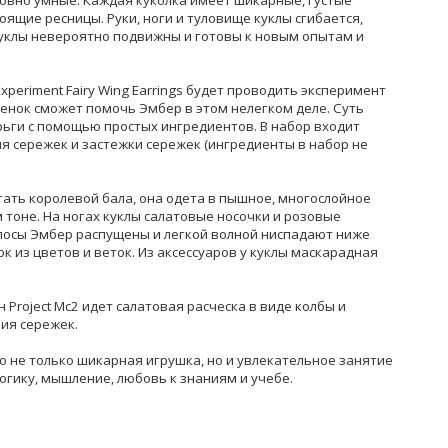
ловно умные. Каждая куколка имеет шикарные, густые
оящие ресницы. Руки, ноги и туловище куклы сгибается,
Куклы невероятно подвижны и готовы к новым опытам и
Experiment Fairy Wing Earrings будет проводить эксперимент
енок сможет помочь Эмбер в этом нелегком деле. Суть
рьги с помощью простых ингредиентов. В набор входит
я сережек и застежки сережек (ингредиенты в набор не
стать королевой бала, она одета в пышное, многослойное
 тоне. На ногах куклы салатовые носочки и розовые
лосы Эмбер распущены и легкой волной ниспадают ниже
к из цветов и веток. Из аксессуаров у куклы маскарадная
 Project Mc2 идет салатовая расческа в виде колбы и
ения сережек.
то не только шикарная игрушка, но и увлекательное занятие
огику, мышление, любовь к знаниям и учебе.