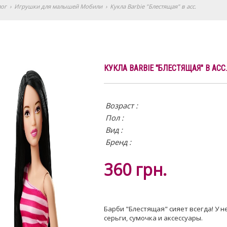
лог
›
Игрушки для малышей Мобили
›
Кукла Barbie "Блестящая" в асс.
КУКЛА BARBIE "БЛЕСТЯЩАЯ" В АСС.
Возраст :
Пол :
Вид
:
Бренд :
360
грн.
Барби "Блестящая" сияет всегда! У 
серьги, сумочка и аксессуары.