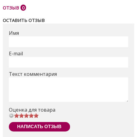
маленькому строителю во время игры развивать
ОТЗЫВ
0
моторику рук, логику и воображение.
Конструктор
Mega Bloks подарит долгие часы веселого
ОСТАВИТЬ ОТЗЫВ
обучающего строительства
!
Имя
Поделиться
E-mail
Текст комментария
Оценка для товара
НАПИСАТЬ ОТЗЫВ