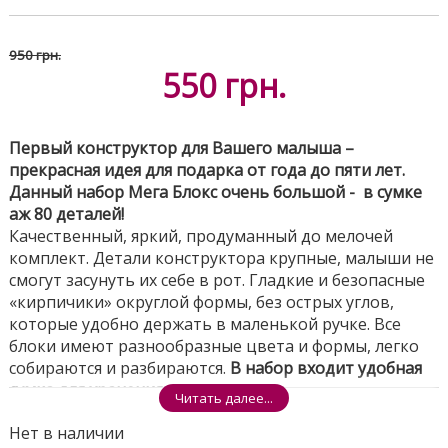
950 грн.
550
грн.
Первый конструктор для Вашего малыша –
прекрасная идея для подарка от года до пяти лет.
Данный набор Мега Блокс очень большой - в сумке
аж 80 деталей!
Качественный, яркий, продуманный до мелочей
комплект. Детали конструктора крупные, малыши не
смогут засунуть их себе в рот. Гладкие и безопасные
«кирпичики» округлой формы, без острых углов,
которые удобно держать в маленькой ручке. Все
блоки имеют разнообразные цвета и формы, легко
собираются и разбираются.
В набор входит удобная
сумка для хранения.
Читать далее...
Эти милые блоки стимулирует игру с
Нет в наличии
неограниченными вариантами и помогают