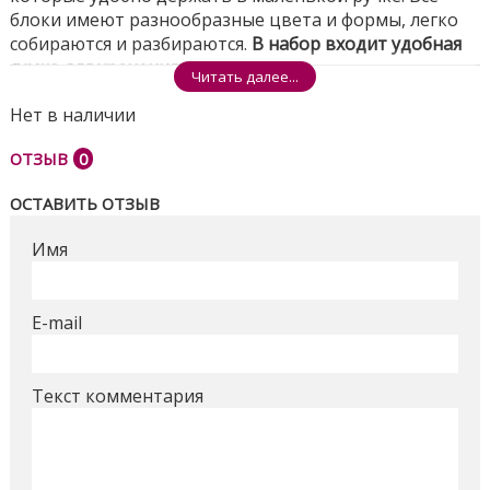
блоки имеют разнообразные цвета и формы, легко
собираются и разбираются.
В набор входит удобная
сумка для хранения.
Читать далее...
Эти милые блоки стимулирует игру с
Нет в наличии
неограниченными вариантами и помогают
маленькому строителю во время игры развивать
ОТЗЫВ
0
моторику рук, логику и воображение.
Конструктор
Mega Bloks подарит долгие часы веселого
ОСТАВИТЬ ОТЗЫВ
обучающего строительства
!
Имя
Поделиться
E-mail
Текст комментария