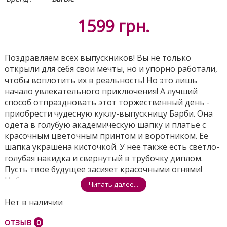
1599
грн.
Поздравляем всех выпускников! Вы не только
открыли для себя свои мечты, но и упорно работали,
чтобы воплотить их в реальность! Но это лишь
начало увлекательного приключения! А лучший
способ отпраздновать этот торжественный день -
приобрести чудесную куклу-выпускницу Барби. Она
одета в голубую академическую шапку и платье с
красочным цветочным принтом и воротником. Ее
шапка украшена кисточкой. У нее также есть светло-
голубая накидка и свернутый в трубочку диплом.
Пусть твое будущее засияет красочными огнями!
Набор содержит куклу, стойку для куклы и
Читать далее...
сертификат подлинности.
Нет в наличии
Поделиться
ОТЗЫВ
0