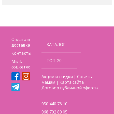
Оплата и
КАТАЛОГ
доставка
Контакты
ТОП-20
Мы в
соц.сетях
Акции и скидки
|
Советы
мамам
|
Карта сайта
Договор публичной оферты
050 440 76 10
068 702 80 05