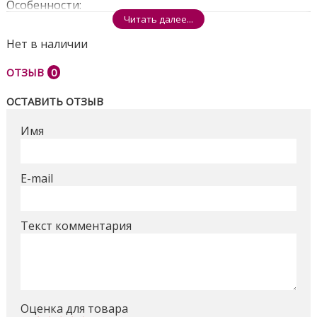
Особенности:
Читать далее...
Нет в наличии
Фигурка Базза Лайтера из мультфильма
"История Игрушек 4" Disney•Pixar со световыми
ОТЗЫВ
0
и звуковыми эффектами.
При нажатии на фигурку светится броня и
ОСТАВИТЬ ОТЗЫВ
открываются крылья.
Имя
Фигурка воссоздана до мельчайших деталей.
Для детей от 3-х лет.
Поделиться
E-mail
Текст комментария
Оценка для товара