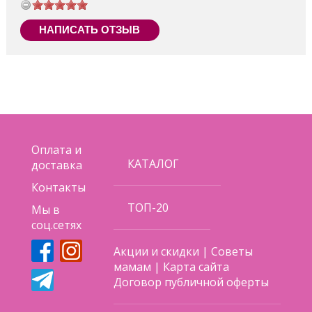
НАПИСАТЬ ОТЗЫВ
Оплата и
КАТАЛОГ
доставка
Контакты
ТОП-20
Мы в
соц.сетях
Акции и скидки
|
Советы
мамам
|
Карта сайта
Договор публичной оферты