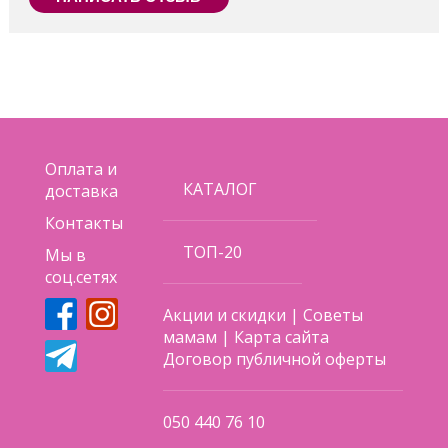
Поделиться
Оплата и
КАТАЛОГ
доставка
Контакты
ТОП-20
Мы в
соц.сетях
Акции и скидки
|
Советы
мамам
|
Карта сайта
Договор публичной оферты
050 440 76 10