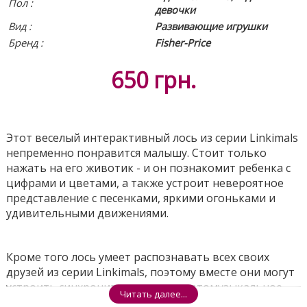
Пол :
девочки
Вид
:
Развивающие игрушки
Бренд :
Fisher-Price
650
грн.
Этот веселый интерактивный лось из серии Linkimals
непременно понравится малышу. Стоит только
нажать на его животик - и он познакомит ребенка с
цифрами и цветами, а также устроит невероятное
представление с песенками, яркими огоньками и
удивительными движениями.
Кроме того лось умеет распознавать всех своих
друзей из серии Linkimals, поэтому вместе они могут
устроить синхронизированное светомузыкальное
Читать далее...
шоу. Игрушка воспроизводит 25+ песен, звуков,