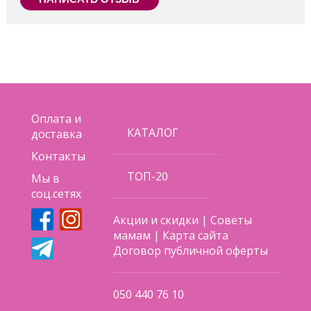
Оплата и
КАТАЛОГ
доставка
Контакты
ТОП-20
Мы в
соц.сетях
Акции и скидки
|
Советы
мамам
|
Карта сайта
Договор публичной оферты
050 440 76 10