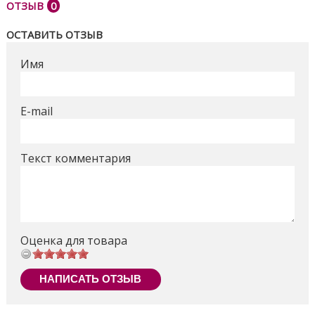
В комплект входит один эксклюзивный автомобиль
ОТЗЫВ
0
Monster Trucks с гигантскими колесами и один
ОСТАВИТЬ ОТЗЫВ
базовый автомобиль Hot Wheels® масштаба 1:64.
Имя
Поделиться
E-mail
Текст комментария
Оценка для товара
НАПИСАТЬ ОТЗЫВ