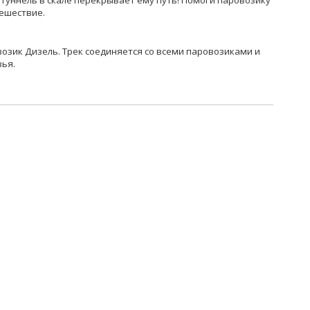
 туннель в скале перекрывает ему путь! Помоги паровозику
тешествие.
озик Дизель. Трек соединяется со всеми паровозиками и
зья.