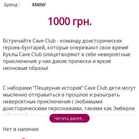
Бренд :
Mattel
1000
грн.
Встречайте Cave Club - команду доисторических
героев-бунтарей, которые опережают свое время!
Куклы Cave Club олицетворяют в себе невероятные
приключения: у них дикие прически и яркие
неоновые образы!
С наборами "Пещерная история" Cave Club дети могут
мысленно отправиться в прошлое и разыграть
невероятные приключения с любимыми
доисторическими персонажами, такими как Эмберли
и Рорелей.
Читать далее...
Каждый набор Cave Club включает куклу в
соответствующем наряде, ее доисторическую
Нет в наличии
подругу и тематические аксессуары, с которыми