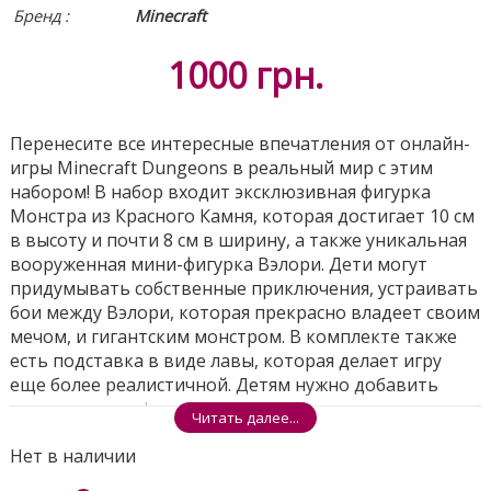
Бренд :
Minecraft
1000
грн.
Перенесите все интересные впечатления от онлайн-
игры Minecraft Dungeons в реальный мир с этим
набором! В набор входит эксклюзивная фигурка
Монстра из Красного Камня, которая достигает 10 см
в высоту и почти 8 см в ширину, а также уникальная
вооруженная мини-фигурка Вэлори. Дети могут
придумывать собственные приключения, устраивать
бои между Вэлори, которая прекрасно владеет своим
мечом, и гигантским монстром. В комплекте также
есть подставка в виде лавы, которая делает игру
еще более реалистичной. Детям нужно добавить
лишь немного фантазии, чтобы окунуться в мир
Читать далее...
каньонов, болот, темниц и мин! Цвета и внешний
Нет в наличии
вид могут отличаться.