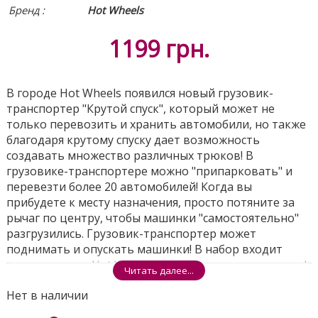
Бренд :
Hot Wheels
1199
грн.
В городе Hot Wheels появился новый грузовик-
транспортер "Крутой спуск", который может не
только перевозить и хранить автомобили, но также
благодаря крутому спуску дает возможность
создавать множество различных трюков! В
грузовике-транспортере можно "припарковать" и
перевезти более 20 автомобилей! Когда вы
прибудете к месту назначения, просто потяните за
рычаг по центру, чтобы машинки "самостоятельно"
разгрузились. Грузовик-транспортер может
поднимать и опускать машинки! В набор входит
одна машинка Hot Wheels, чтобы сразу начать гонки!
Читать далее...
Нет в наличии
Соединяйте набор с другими треками серии Hot