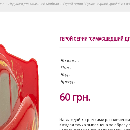
лог
›
Игрушки для малышей Мобили
›
Герой серии "Сумасшедший дрифт" из м/ф "
ГЕРОЙ СЕРИИ "СУМАСШЕДШИЙ ДРИФ
Возраст :
Пол :
Вид
:
Бренд :
60
грн.
Наслаждайся громкими развлечениям
Каждая тачка выполнена по образу 