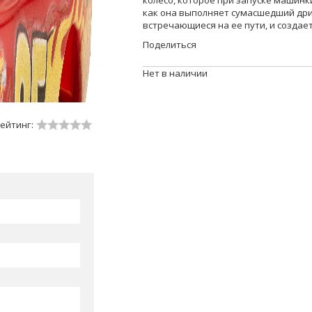
колесо, которое при запуске машинк
как она выполняет сумасшедший дри
встречающиеся на ее пути, и создае
Поделиться
Нет в наличии
ейтинг: