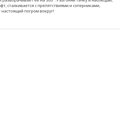
и разворачивает ее на 360°. Разгоняй тачку и наблюдай,
фт, сталкивается с препятствиями и соперниками,
т настоящий погром вокруг!