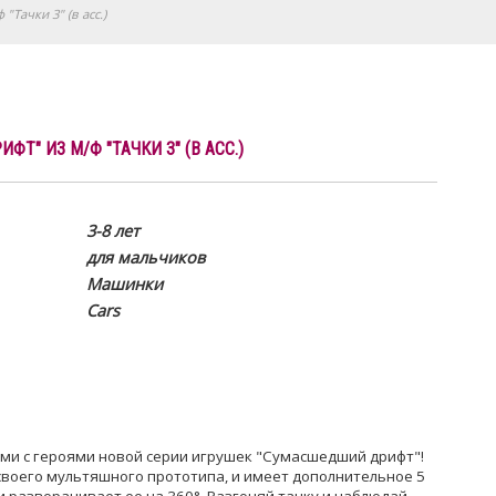
Тачки 3" (в асс.)
Т" ИЗ М/Ф "ТАЧКИ 3" (В АСС.)
3-8 лет
для мальчиков
Машинки
Cars
и с героями новой серии игрушек "Сумасшедший дрифт"!
своего мультяшного прототипа, и имеет дополнительное 5