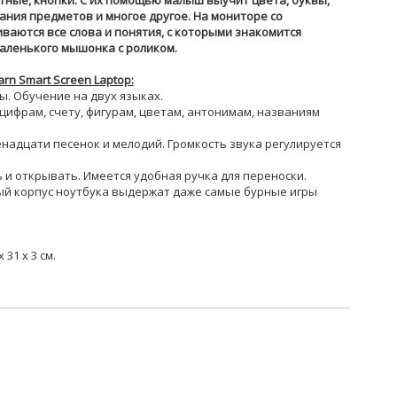
тные, кнопки. С их помощью малыш выучит цвета, буквы,
ания предметов и многое другое. На мониторе со
аются все слова и понятия, с которыми знакомится
аленького мышонка с роликом.
rn Smart Screen Laptop:
ы. Обучение на двух языках.
 цифрам, счету, фигурам, цветам, антонимам, названиям
надцати песенок и мелодий. Громкость звука регулируется
 и открывать. Имеется удобная ручка для переноски.
ый корпус ноутбука выдержат даже самые бурные игры
31 х 3 см.