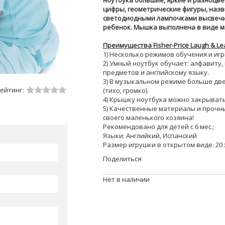
ноутбука большие, яркие и разноцве
цифры, геометрические фигуры, назв
светодиодными лампочками высвечив
ребенок. Мышка выполнена в виде м
Преимущества Fisher-Price Laugh & Lea
1) Несколько режимов обучения и игр
2) Умный ноутбук обучает: алфавиту,
предметов и английскому языку.
3) В музыкальном режиме больше две
ейтинг:
(тихо, громко).
4) Крышку ноутбука можно закрывать
5) Качественные материалы и прочн
своего маленького хозяина!
Рекомендовано для детей с 6 мес.;
Языки: Английкий, Испанский
Размер игрушки в открытом виде: 20 х 
Поделиться
Нет в наличии