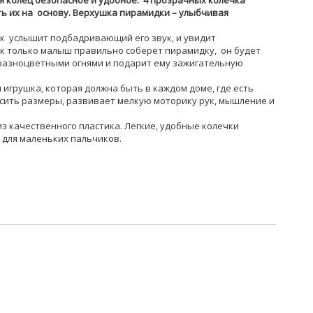
 колец безопасное и удобное. 4 прозрачных колечка
 их на основу. Верхушка пирамидки – улыбчивая
ок услышит подбадривающий его звук, и увидит
к только малыш правильно соберет пирамидку, он будет
 разноцветными огнями и подарит ему зажигательную
 игрушка, которая должна быть в каждом доме, где есть
сить размеры, развивает мелкую моторику рук, мышление и
з качественного пластика. Легкие, удобные колечки
для маленьких пальчиков.