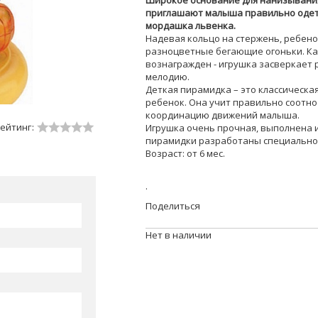
Широкое основание для нанизывания
приглашают малыша правильно одеть
мордашка львенка.
Надевая кольцо на стержень, ребен
разноцветные бегающие огоньки. Ка
вознагражден - игрушка засверкает
мелодию.
Деткая пирамидка – это классическая
ребенок. Она учит правильно соотно
координацию движений малыша.
ейтинг:
Игрушка очень прочная, выполнена и
пирамидки разработаны специально 
Возраст: от 6 мес.
.
Поделиться
Нет в наличии