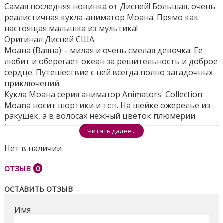
Самая последняя новинка от Дисней! Большая, очень
реалистичная кукла-аниматор Моана. Прямо как
настоящая малышка из мультика!
Оригинал Дисней США.
Моана (Ваяна) – милая и очень смелая девочка. Ее
любит и оберегает океан за решительность и доброе
сердце. Путешествие с ней всегда полно загадочных
приключений.
Кукла Моана серия аниматор Animators' Collection
Moana носит шортики и топ. На шейке ожерелье из
ракушек, а в волосах нежный цветок плюмерии.
На ножках девочки имитация песочка.
Читать далее...
Вместе с куклой Моаной – маленькая плюшевая
Нет в наличии
черепашка, которую она спасла, когда была
малышкой.
ОТЗЫВ
0
Часть новой коллекции Disney Animators' Collection
2017
ОСТАВИТЬ ОТЗЫВ
Материал: пластик/полиэстер
Имя
Высота Моаны 41 см