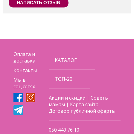
НАПИСАТЬ ОТЗЫВ
Оплата и
КАТАЛОГ
доставка
Контакты
ТОП-20
Мы в
соц.сетях
Акции и скидки
|
Советы
мамам
|
Карта сайта
Договор публичной оферты
050 440 76 10