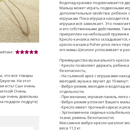
Водопад красиво подсвечивается дв
Малыш может играть подвесными игр
дополнительные свойства: ребенок с
игрушкам. Пока игрушка находится в 
игрушки всё замолкает. Это помога
и его собственными действиями. Так
прикреплен на небольшой пружинке 
Кресло-качалка легко складывается, 
кресло-качалка Fisher-price легко п
его мамы Шезлонг успокаивает и раз
ейтинг:
Преимущества музыкального кресла-ка
- Кресло позволяет держать ребенка
безопасность;
м, что все товары
- На съёмной арке с игрушками нахо
жунгли. На этот
мелодий, музыка звучит до 10 минут;
ая есть! Сын очень
- Вибро-режим, мелодии и водопад м
веткой! Очень
отдельности;
обще очень довольны
- При желании, игровая панель легко
на подарок подруге)
- Вибро-режим успокоит Вашего малы
- Кресло имеет прочный каркас и рез
- Эргономичное сиденье колыбельног
ткани, ремень безопасности;
Массажное вибро-кресло-шезлонг мо
веса 11,3 кг.