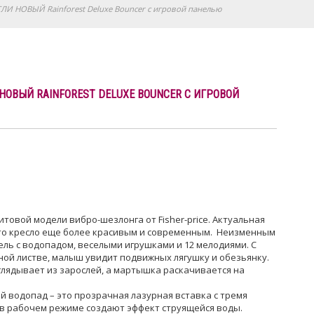
ГЛИ НОВЫЙ Rainforest Deluxe Bouncer с игровой панелью
НОВЫЙ RAINFOREST DELUXE BOUNCER С ИГРОВОЙ
товой модели вибро-шезлонга от Fisher-price. Актуальная
то кресло еще более красивым и современным. Неизменным
ель с водопадом, веселыми игрушками и 12 мелодиями. С
ёной листве, малыш увидит подвижных лягушку и обезьянку.
лядывает из зарослей, а мартышка раскачивается на
 водопад – это прозрачная лазурная вставка с тремя
в рабочем режиме создают эффект струящейся воды.