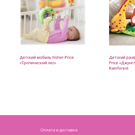
Детский мобиль Fisher-Price
Детский раз
«Тропический лес»
Price «Джунг
Rainforest
Нет в наличии
Нет в налич
1 800 грн.
2 500 грн.
Оплата и доставка