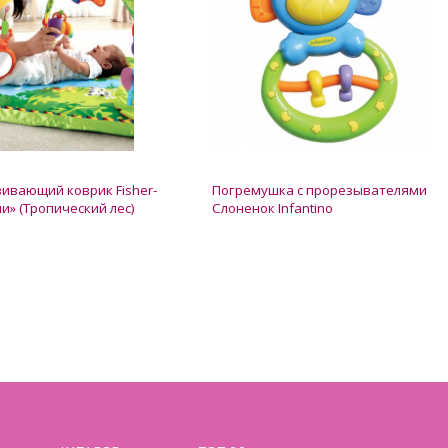
вивающий коврик Fisher-
Погремушка с прорезывателями
ли» (Тропический лес)
Слоненок Infantino
ии
Нет в наличии
150 грн.