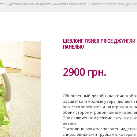
лог
›
Детские шезлонги Кресла-качалки Fisher-Price
›
Шезлонг Fisher Price ДЖУН
ШЕЗЛОНГ FISHER PRICE ДЖУНГЛИ 
ПАНЕЛЬЮ
2900
грн.
Обновленный дизайн классической хи
расцветка и модные узоры делают э
остается увлекательная игровая пан
обеих сторон игровой панели, в зел
При включенном режиме лягушка выг
ветвях.
Посредине арки расположен чудесный
спиралевидными трубками, которые 