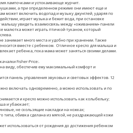
умя лампочками и успокаивающе журчит.
ушками, а при определенном режиме они имеют еще и
ам может включить водопад и музыку джунглей, ударяя по
действии, играет музыка и бежит вода, при остановке
ет малышу увидеть взаимосвязь между «оживанием» панели
же малютка может играть птичкой-туканом, который
слева.
не занимает много места и удобно при хранении. Также
ереносится вместе с ребенком. Отличное кресло для малыша и
влекает ребенка, пока мама может заняться своими делами.
чалки Fisher-Price:.
 на виду, обеспечив ему максимальный комфорт и
дится панель управления звуковых и световых эффектов. 12
ожно включать одновременно, а можно использовать и по
 снимается и кресло можно использовать как колыбельку;
ша и убаюкает;
иновые, не скользящие накладки на ножках;
о типа, обивка сделана из мягкой, не раздражающей кожи
жет использоваться от рождения до достижения ребенком