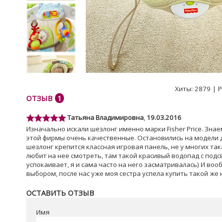
Хиты:
2879
|
Р
ОТЗЫВ
1
Татьяна Владимировна
,
19.03.2016
Изначально искали шезлонг именно марки Fisher Price. Знае
этой фирмы очень качественные. Остановились на модели Д
шезлонг крепится классная игровая панель, не у многих так
любит на нее смотреть, там такой красивый водопад с подс
успокаивает, я и сама часто на него засматривалась) И во
выбором, после нас уже моя сестра успела купить такой же 
ОСТАВИТЬ ОТЗЫВ
Имя