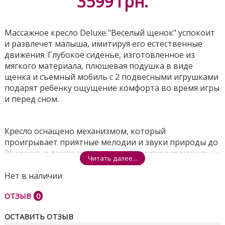
3599
грн.
Массажное кресло Deluxe "Веселый щенок" успокоит
и развлечет малыша, имитируя его естественные
движения. Глубокое сиденье, изготовленное из
мягкого материала, плюшевая подушка в виде
щенка и съемный мобиль с 2 подвесными игрушками
подарят ребенку ощущение комфорта во время игры
и перед сном.
Кресло оснащено механизмом, который
проигрывает приятные мелодии и звуки природы до
20 минут, а также имеет функцию успокаивающих
Читать далее...
вибраций, которые пригодятся во время укачивания,
успокоения и развлечения малыша. Для работы
Нет в наличии
необходимы батарейки. Кресло предназначено для
ОТЗЫВ
0
детей весом до 9 кг.
Поделиться
ОСТАВИТЬ ОТЗЫВ