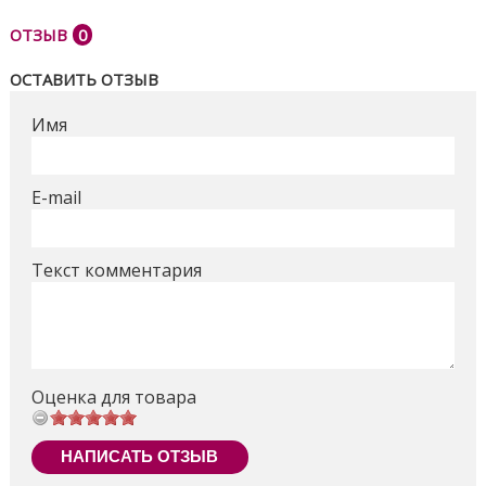
Габаритный размер коляски: длина 90см,
ОТЗЫВ
0
ширина 60см, высота 105см
Габаритный размер коляски в сложенном виде:
ОСТАВИТЬ ОТЗЫВ
длина 90см, ширина 60см, высота 32см
Имя
Спальное место: длина 87см, ширина 36см,
глубина сиденья 23см
E-mail
Вес коляски 9,43кг
Материал рамы: сталь
Текст комментария
Ткань: лен, двойная, плотность 300 D
Оценка для товара
НАПИСАТЬ ОТЗЫВ