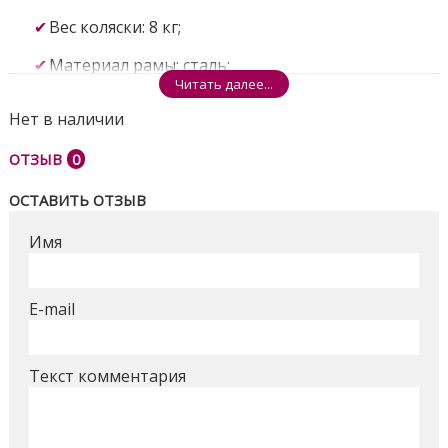
Вес коляски: 8 кг;
Материал рамы: сталь;
Читать далее...
Ткань: OXFORD, плотность 300 D;
Нет в наличии
ОТЗЫВ
0
ОСТАВИТЬ ОТЗЫВ
Имя
Габаритный размер коляски в разложенном
виде: длина 83 см, ширина 48,5 см, высота 101
E-mail
см;
Габаритный размер коляски в сложенном виде:
Текст комментария
длина 102 см, ширина 25,5 см, высота 30 см;
Размер спального места: длина 81 см, ширина 32