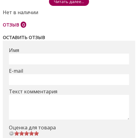
Читать далее...
Рекомендуемый возраст: от 6-ти месяцев до 3-х
Нет в наличии
лет;
ОТЗЫВ
0
Вес коляски: всего 6,8 кг;
ОСТАВИТЬ ОТЗЫВ
Материал рамы: алюминий;
Имя
Ткань лен плотностью 300 D, все тканевые
части коляски съемные для чистки;
E-mail
Габаритный размер в разложенном виде: длина
80 см, ширина 48 см, высота 101 см;
Габаритный размер в сложенном виде: длина 30
Текст комментария
см, ширина 48 см, высота 57 см;
Размер спального места: длина 82 см, ширина 35
см, глубина сиденья 24 см;
Оценка для товара