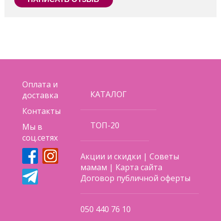
Оплата и
КАТАЛОГ
доставка
Контакты
ТОП-20
Мы в
соц.сетях
Акции и скидки
|
Советы
мамам
|
Карта сайта
Договор публичной оферты
050 440 76 10