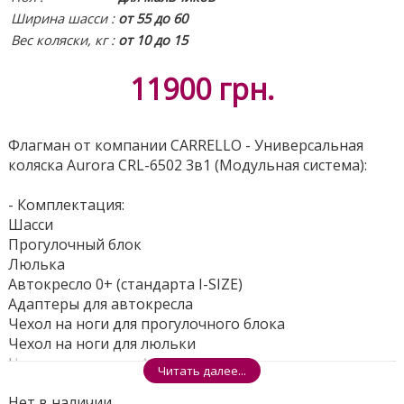
Ширина шасси :
от 55 до 60
Вес коляски, кг :
от 10 до 15
11900
грн.
Флагман от компании CARRELLO - Универсальная
коляска Aurora CRL-6502 3в1 (Модульная система):
- Комплектация:
Шасси
Прогулочный блок
Люлька
Автокресло 0+ (стандарта I-SIZE)
Адаптеры для автокресла
Чехол на ноги для прогулочного блока
Чехол на ноги для люльки
Чехол на ноги для Автокресла
Читать далее...
Дождевик универсальный (для люльки и
Нет в наличии
прогулочного блока)