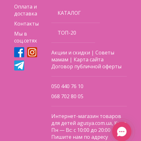
- компактный размер;
Оплата и
- коляска предназначена для ребенка до 20 кг.
КАТАЛОГ
доставка
Контакты
Поделиться
ТОП-20
Мы в
соц.сетях
Акции и скидки
|
Советы
мамам
|
Карта сайта
Договор публичной оферты
050 440 76 10
068 702 80 05
Интернет-магазин товаров
для детей agusya.com.ua, Киев
Пн — Вс: с 10:00 до 20:00
Пишите нам по адресу