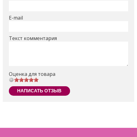
комфортной для толкания высоте, коляской очень
легко управлять даже одной рукой.
Качественные, крепкие материалы, простой
E-mail
механизм складывания-раскладывания. Большой
багажник с лёгким доступом, а также подстаканник
создадут дополнительные удобства родителям.
Текст комментария
Преимущества коляски Kolcraft Cloud:
- 3-х точечные ремни безопасности;
- большой козырек от солнца и капот сзади
обеспечивают надежную защиту от солнца;
Оценка для товара
- прохладный климат-контроль с сеткой на спинке
для увеличения циркуляции воздуха;
- большая корзина для хранения детских вещей и
НАПИСАТЬ ОТЗЫВ
покупок;
- ручка из вспененной резины для легкого
управления;
- удобная высота коляски, не нужно наклонятся,
чтобы ее катить;
- имеется подстаканник для родителей;
- амортизационные поворотные передние колеса;