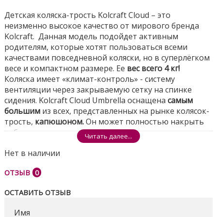
Детская коляска-трость Kolcraft Cloud – это
неизменно высокое качество от мирового бренда
Kolcraft. Данная модель подойдет активным
родителям, которые хотят пользоваться всеми
качествами повседневной коляски, но в суперлёгком
весе и компактном размере. Ее
вес всего 4 кг!
Коляска имеет «климат-контроль» - систему
вентиляции через закрываемую сетку на спинке
сидения. Kolcraft Cloud Umbrella оснащена
самым
большим
из всех, представленных на рынке колясок-
трость,
капюшоном.
Он может полностью накрыть
ребенка, надежно защищая его от солнца, ветра и
Читать далее...
дождя. Вашему малышу будет комфортно и
Нет в наличии
безопасно в своем «транспорте» даже во время
длительных путешествий.
ОТЗЫВ
0
Коляска имеет поворотные колеса с передней
подвеской, которые отличаются плавным ходом и
ОСТАВИТЬ ОТЗЫВ
повышенной проходимостью. Благодаря удобной
ручке из вспененной резины, расположенной на
Имя