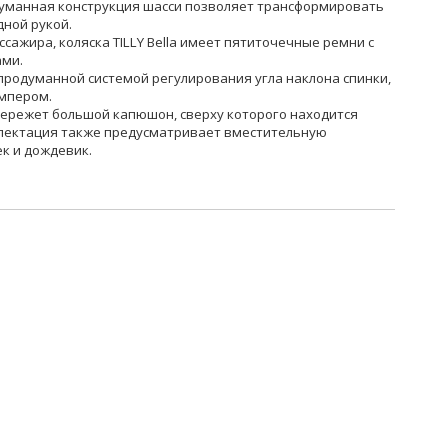
думанная конструкция шасси позволяет трансформировать
дной рукой.
сажира, коляска TILLY Bella имеет пятиточечные ремни с
ми.
продуманной системой регулирования угла наклона спинки,
мпером.
бережет большой капюшон, сверху которого находится
лектация также предусматривает вместительную
к и дождевик.