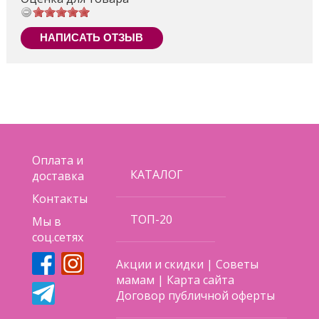
Ремни
5-точечные
безопасности
НАПИСАТЬ ОТЗЫВ
коляска, москитная сетка, дождевик,
Комплектация
накидка на ножки, подушечка,
корзина для покупок
Цвет
коричневый
Ширина
530 мм
шасси
Прочие
340x450x210 мм (внутренние размеры
Оплата и
размеры
прогулочного блока)
КАТАЛОГ
доставка
Вес
8,2 кг
Контакты
Поделиться
ТОП-20
Мы в
соц.сетях
Акции и скидки
|
Советы
мамам
|
Карта сайта
Договор публичной оферты