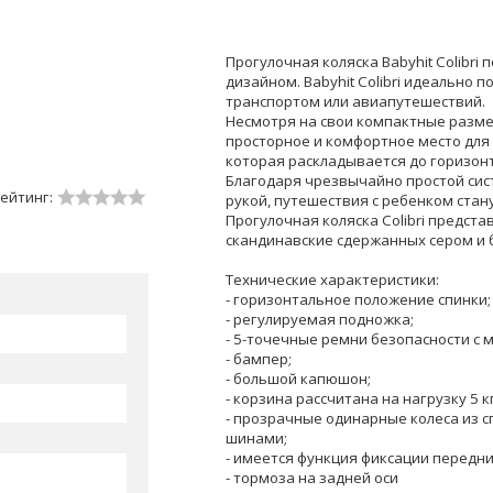
Прогулочная коляска Babyhit Colibr
дизайном. Babyhit Colibri идеально
транспортом или авиапутешествий.
Несмотря на свои компактные размеры
просторное и комфортное место для 
которая раскладывается до горизон
Благодаря чрезвычайно простой сист
ейтинг:
рукой, путешествия с ребенком стан
Прогулочная коляска Colibri представ
скандинавские сдержанных сером и б
Технические характеристики:
- горизонтальное положение спинки;
- регулируемая подножка;
- 5-точечные ремни безопасности с 
- бампер;
- большой капюшон;
- корзина рассчитана на нагрузку 5 кг
- прозрачные одинарные колеса из 
шинами;
- имеется функция фиксации передни
- тормоза на задней оси