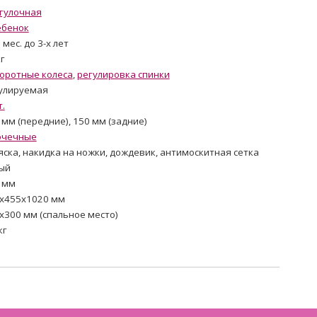
гулочная
ебенок
 мес. до 3-х лет
кг
оротные колеса
,
регулировка спинки
улируемая
т.
 мм (передние), 150 мм (задние)
очечные
яска, накидка на ножки, дождевик, антимоскитная сетка
ый
 мм
x455x1020 мм
x300 мм (спальное место)
кг