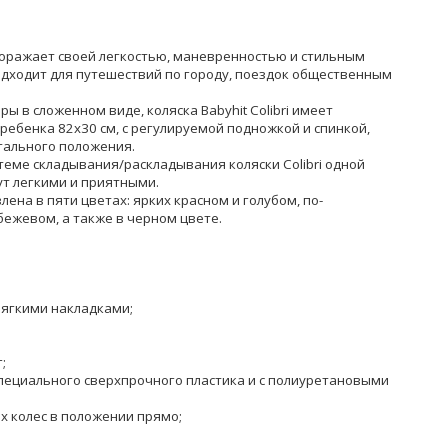
i поражает своей легкостью, маневренностью и стильным
 подходит для путешествий по городу, поездок общественным
 в сложенном виде, коляска Babyhit Colibri имеет
ребенка 82x30 см, с регулируемой подножкой и спинкой,
тального положения.
еме складывания/раскладывания коляски Colibri одной
ут легкими и приятными.
лена в пяти цветах: ярких красном и голубом, по-
ежевом, а также в черном цвете.
мягкими накладками;
;
специального сверхпрочного пластика и с полиуретановыми
х колес в положении прямо;