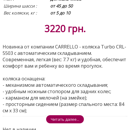
Ширина шасси :
от 45 до 50
Вес коляски, кг :
от 5 до 10
3220
грн.
Новинка от компании CARRELLO - коляска Turbo CRL-
5503 с автоматическим складыванием.
Современная, легкая (вес: 7.7 кг) и удобная, обеспечит
комфорт вам и ребенку во время прогулок.
коляска оснащена:
- механизмом автоматического складывания;
- удобным ножным стопором для задних колес;
- карманом для мелочей (на змейке);
- просторным сидением (размер спального места: 84
см х 33 см);
- одинарными колёсами большого диаметра
Читать далее...
(передние: 14 см с амортизацией и фиксаторами /
Нет в наличии
задние: 17.5 см с амортизацией);