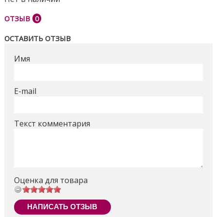
большие колеса, которые легко преодолеют все
ОТЗЫВ
0
неровности, а детки не заметят ухабов, благодаря
амортизационной системе
ОСТАВИТЬ ОТЗЫВ
Поделиться
Имя
E-mail
Текст комментария
Оценка для товара
НАПИСАТЬ ОТЗЫВ