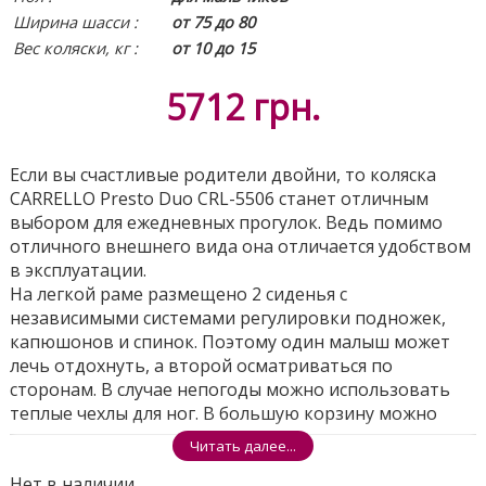
Ширина шасси :
от 75 до 80
Вес коляски, кг :
от 10 до 15
5712
грн.
Если вы счастливые родители двойни, то коляска
CARRELLO Presto Duo CRL-5506 станет отличным
выбором для ежедневных прогулок. Ведь помимо
отличного внешнего вида она отличается удобством
в эксплуатации.
На легкой раме размещено 2 сиденья с
независимыми системами регулировки подножек,
капюшонов и спинок. Поэтому один малыш может
лечь отдохнуть, а второй осматриваться по
сторонам. В случае непогоды можно использовать
теплые чехлы для ног. В большую корзину можно
сложить покупки и игрушки.
Читать далее...
Коляска CARRELLO Presto Duo прослужит вам
Нет в наличии
длительное время от 6 мес до 3-4 лет. Она имеет