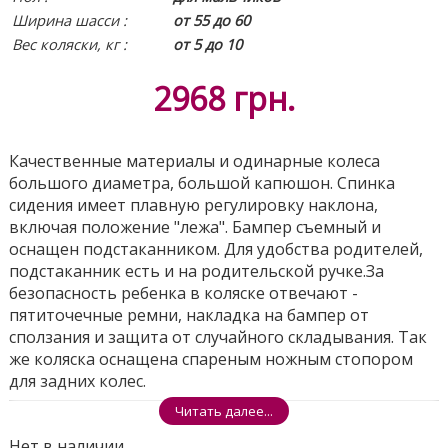
Ширина шасси :
от 55 до 60
Вес коляски, кг :
от 5 до 10
2968
грн.
Качественные материалы и одинарные колеса
большого диаметра, большой капюшон. Спинка
сидения имеет плавную регулировку наклона,
включая положение "лежа". Бампер съемный и
оснащен подстаканником. Для удобства родителей,
подстаканник есть и на родительской ручке.За
безопасность ребенка в коляске отвечают -
пятиточечные ремни, накладка на бампер от
сползания и защита от случайного складывания. Так
же коляска оснащена спареным ножным стопором
для задних колес.
Поделиться
Читать далее...
Нет в наличии