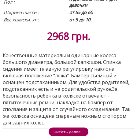
Пол :
девочки
Ширина шасси :
от 55 до 60
Вес коляски, кг :
от 5 до 10
2968
грн.
Качественные материалы и одинарные колеса
большого диаметра, большой капюшон. Спинка
сидения имеет плавную регулировку наклона,
включая положение "лежа". Бампер съемный и
оснащен подстаканником. Для удобства родителей,
подстаканник есть и на родительской ручке.За
безопасность ребенка в коляске отвечают -
пятиточечные ремни, накладка на бампер от
сползания и защита от случайного складывания. Так
же коляска оснащена спареным ножным стопором
для задних колес.
Поделиться
Читать далее...