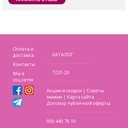
Оплата и
КАТАЛОГ
доставка
Контакты
ТОП-20
Мы в
соц.сетях
Акции и скидки
|
Советы
мамам
|
Карта сайта
Договор публичной оферты
050 440 76 10