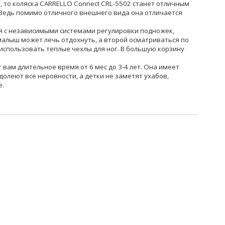
, то коляска CARRELLO Connect CRL-5502 станет отличным
Ведь помимо отличного внешнего вида она отличается
я с независимыми системами регулировки подножек,
малыш может лечь отдохнуть, а второй осматриваться по
использовать теплые чехлы для ног. В большую корзину
 вам длительное время от 6 мес до 3-4 лет. Она имеет
долеют все неровности, а детки не заметят ухабов,
е.