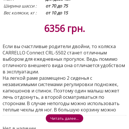
Ширина шасси :
от 70 до 75
Вес коляски, кг :
от 10 до 15
6356
грн.
Если вы счастливые родители двойни, то коляска
CARRELLO Connect CRL-5502 станет отличным
выбором для ежедневных прогулок. Ведь помимо
отличного внешнего вида она отличается удобством
в эксплуатации.
На легкой раме размещено 2 сиденья с
независимыми системами регулировки подножек,
капюшонов и спинок. Поэтому один малыш может
лечь отдохнуть, а второй осматриваться по
сторонам. В случае непогоды можно использовать
теплые чехлы для ног. В большую корзину можно
сложить покупки и игрушки.
Читать далее...
Коляска CARRELLO Connect прослужит вам
Нет в наличии
длительное время от 6 мес до 3-4 лет. Она имеет