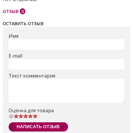
большие колеса, которые легко преодолеют все
ОТЗЫВ
0
неровности, а детки не заметят ухабов, благодаря
амортизационной системе.
ОСТАВИТЬ ОТЗЫВ
Поделиться
Имя
E-mail
Текст комментария
Оценка для товара
НАПИСАТЬ ОТЗЫВ