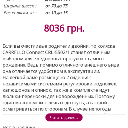
Ширина шасси :
от 70 до 75
Вес коляски, кг :
от 10 до 15
8036
грн.
Если вы счастливые родители двойни, то коляска
CARRELLO Connect CRL-5502/1 станет отличным
выбором для ежедневных прогулок с самого
рождения. Ведь помимо отличного внешнего вида
она отличается удобством в эксплуатации.
На легкой раме размещено 2 сиденья с
независимыми системами регулировки подножек,
капюшонов и спинок, так же в комплекте идут
люльки-переноски для новорожденных. Поэтому
один малыш может лечь отдохнуть, а второй
осматриваться по сторонам. В случае непогоды
можно использовать теплые чехлы для ног. В
Читать далее...
большую корзину можно сложить покупки и
Нет в наличии
игрушки.