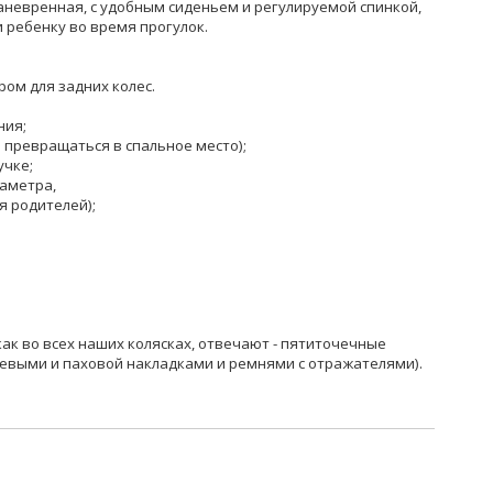
аневренная, с удобным сиденьем и регулируемой спинкой,
 ребенку во время прогулок.
ом для задних колес.
ния;
 превращаться в спальное место);
учке;
аметра,
я родителей);
как во всех наших колясках, отвечают - пятиточечные
чевыми и паховой накладками и ремнями с отражателями).