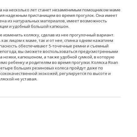
mma на несколько лет станет незаменимым помощником маме
ения надежным пристанищем во время прогулок. Она имеет
ена из натуральных материалов, имеет возможность
ляции и удобный большой капюшон.
е изменить коляску, сделав из нее прогулочный вариант.
как лицом к маме, так и от нее, спинка одним нажатием
зопасность обеспечивают 5-точечные ремни и съемный
 непогода, вы сможете воспользоваться предусмотренными
а ножки, капюшоном, а также удобной сумкой, в которую
имо ребенку и родителям во время прогулки. Коляска Roan
четыре больших резиновых колеса пройдут даже по
сококачественной экокожей, регулируется по высоте и
ляской не уставая.