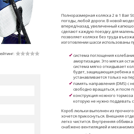
Полноразмерная коляска 2 в 1 Bair S
погоды, любой дороги. В новой моде
вперед/назад, увеличенный капюшон
сделают каждую поездку для малень
позволяет коляске без труда въезжа
изготовлении шасси использованы п
ейтинг:
система поглощения колебаний
амортизации. Это мягкая оста
система мягко откидывает кол
будет, защищающая ребенка о
устанавливается только на пе
память направления (DMS) с не
свободно вращаться, и после 
конструкция ножного тормоза 
которую не нужно поддевать с
Короб люльки выполнен из прочного 
хочется прикоснуться. Внешняя отде
легко чистится. Внутренняя оббивка
снабжено вентиляцией и механизмо