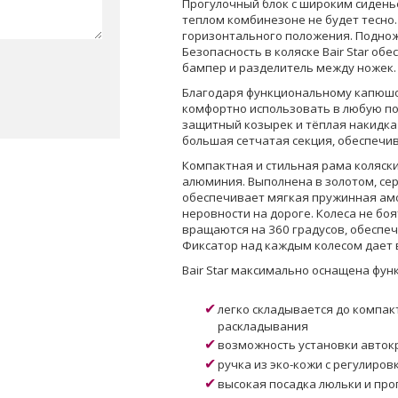
Прогулочный блок с широким сидень
теплом комбинезоне не будет тесно
горизонтального положения. Поднож
Безопасность в коляске Bair Star о
бампер и разделитель между ножек.
Благодаря функциональному капюшон
комфортно использовать в любую по
защитный козырек и тёплая накидка
большая сетчатая секция, обеспеч
Компактная и стильная рама коляски
алюминия. Выполнена в золотом, се
обеспечивает мягкая пружинная амо
неровности на дороге. Колеса не бо
вращаются на 360 градусов, обеспе
Фиксатор над каждым колесом дает 
Bair Star максимально оснащена фун
легко складывается до компак
раскладывания
возможность установки автокр
ручка из эко-кожи с регулиров
высокая посадка люльки и про