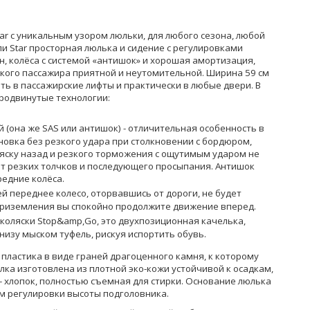
tar с уникальным узором люльки, для любого сезона, любой
ли Star просторная люлька и сидение с регулировками
, колёса с системой «антишок» и хорошая амортизация,
кого пассажира приятной и неутомительной. Ширина 59 см
ть в пассажирские лифты и практически в любые двери. В
родвинутые технологии:
 (она же SAS или антишок) - отличительная особенность в
новка без резкого удара при столкновении с бордюром,
яску назад и резкого торможения с ощутимым ударом не
т резких толчков и последующего просыпания. Антишок
редние колёса.
й переднее колесо, оторвавшись от дороги, не будет
приземления вы спокойно продолжите движение вперед.
коляски Stop&amp,Go, это двухпозиционная качелька,
низу мыском туфель, рискуя испортить обувь.
пластика в виде граней драгоценного камня, к которому
лка изготовлена из плотной эко-кожи устойчивой к осадкам,
 - хлопок, полностью съемная для стирки. Основание люлька
м регулировки высоты подголовника.