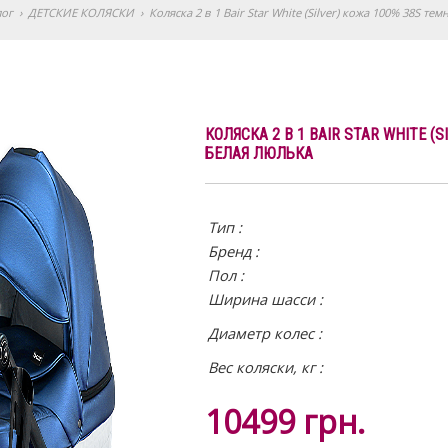
лог
›
ДЕТСКИЕ КОЛЯСКИ
›
Коляска 2 в 1 Bair Star White (Silver) кожа 100% 38S т
КОЛЯСКА 2 В 1 BAIR STAR WHITE (
БЕЛАЯ ЛЮЛЬКА
Тип :
Бренд :
Пол :
Ширина шасси :
Диаметр колес :
Вес коляски, кг :
10499
грн.