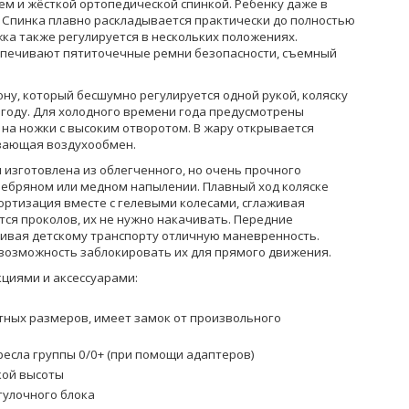
ем и жёсткой ортопедической спинкой. Ребенку даже в
. Спинка плавно раскладывается практически до полностью
ка также регулируется в нескольких положениях.
беспечивают пятиточечные ремни безопасности, съемный
у, который бесшумно регулируется одной рукой, коляску
году. Для холодного времени года предусмотрены
 на ножки с высоким отворотом. В жару открывается
ивающая воздухообмен.
 изготовлена из облегченного, но очень прочного
ребряном или медном напылении. Плавный ход коляске
ртизация вместе с гелевыми колесами, сглаживая
ятся проколов, их не нужно накачивать. Передние
чивая детскому транспорту отличную маневренность.
возможность заблокировать их для прямого движения.
кциями и аксессуарами:
тных размеров, имеет замок от произвольного
есла группы 0/0+ (при помощи адаптеров)
кой высоты
гулочного блока