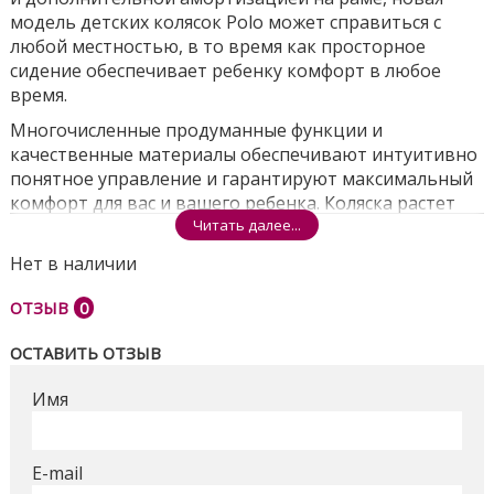
модель детских колясок Polo может справиться с
любой местностью, в то время как просторное
сидение обеспечивает ребенку комфорт в любое
время.
Многочисленные продуманные функции и
качественные материалы обеспечивают интуитивно
понятное управление и гарантируют максимальный
комфорт для вас и вашего ребенка. Коляска растет
вместе с вашим ребенком, вы можете легко
Читать далее...
переключаться между различными вариантами
Нет в наличии
прогулочного блока, будь то люлька, автокресло или
прогулочное сиденье.
ОТЗЫВ
0
Bair Polo с рождения.
ОСТАВИТЬ ОТЗЫВ
Мягкие борта люльки и твердое основание
разработаны так, чтобы малышу было уютно и
Имя
безопасно во время ваших совместных прогулок.
Есть регулировка уровня установки подголовника.
E-mail
Система вентиляции дна люльки обеспечивается