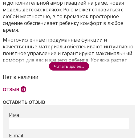
и дополнительной амортизацией на раме, новая
модель детских колясок Polo может справиться с
любой местностью, в то время как просторное
сидение обеспечивает ребенку комфорт в любое
время.
Многочисленные продуманные функции и
качественные материалы обеспечивают интуитивно
понятное управление и гарантируют максимальный
комфорт для вас и вашего ребенка. Коляска растет
вместе с вашим ребенком, вы можете легко
Читать далее...
переключаться между различными вариантами
Нет в наличии
прогулочного блока, будь то люлька, автокресло или
прогулочное сиденье.
ОТЗЫВ
0
Bair Polo с рождения.
ОСТАВИТЬ ОТЗЫВ
Мягкие борта люльки и твердое основание
разработаны так, чтобы малышу было уютно и
Имя
безопасно во время ваших совместных прогулок.
Есть регулировка уровня установки подголовника.
E-mail
Система вентиляции дна люльки обеспечивается