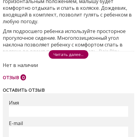
горизонтальным положением, малышу будет
комфортно отдыхать и спать в коляске. Дождевик,
входящий в комплект, позволит гулять с ребенком в
любую погоду.
Для подросшего ребенка используйте просторное
прогулочное сидение. Многопозиционный угол
наклона позволяет ребенку с комфортом спать в
коляске во время прогулки или сидеть. Bair Play
Читать далее...
складывается одним движением руки и
самостоятельно стоит в сложенном виде,
Нет в наличии
блокировка на раме страхует от случайного
ОТЗЫВ
0
раскрытия.
ГЛАВНЫЕ ОСОБЕННОСТИ BAIR PLAY:
ОСТАВИТЬ ОТЗЫВ
Имя
Компактная конструкция шасси шириной 58 см.
Множество вариантов исполнения
прогулочного блока
Амортизация рамы и каждого колеса
E-mail
Доступны различные специальные аксессуары
Bair