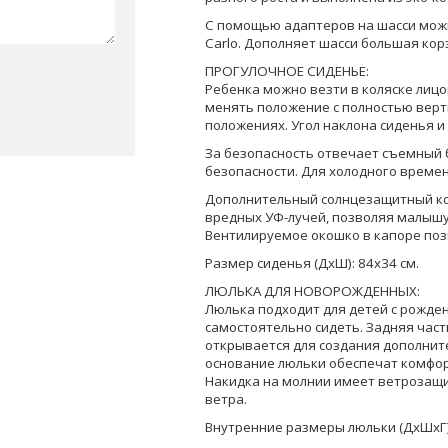
С помощью адаптеров на шасси можн
Carlo. Дополняет шасси большая кор
ПРОГУЛОЧНОЕ СИДЕНЬЕ:
Ребенка можно везти в коляске лицо
менять положение с полностью верт
положениях. Угол наклона сиденья и
За безопасность отвечает съемный 
безопасности. Для холодного времен
Дополнительный солнцезащитный ко
вредных УФ-лучей, позволяя малышу
Вентилируемое окошко в капоре поз
Размер сиденья (ДхШ): 84х34 см.
ЛЮЛЬКА ДЛЯ НОВОРОЖДЕННЫХ:
Люлька подходит для детей с рожден
самостоятельно сидеть. Задняя част
открывается для создания дополнит
основание люльки обеспечат комфор
Накидка на молнии имеет ветрозащи
ветра.
Внутренние размеры люльки (ДхШхГ):