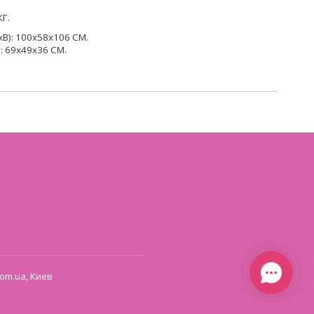
Г.
): 100х58х106 СМ.
 69х49х36 СМ.
om.ua, Киев