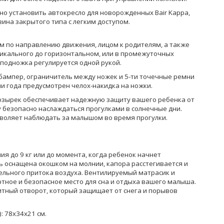
о установить автокресло для новорожденных Bair Kappa,
зина закрытого типа с легким доступом.
м по направлению движения, лицом к родителям, а также
икального до горизонтальном, или в промежуточных
 подножка регулируется одной рукой.
бампер, ограничитель между ножек и 5-ти точечные ремни
и года предусмотрен челох-накидка на ножки.
зырек обеспечивает надежную защиту вашего ребенка от
 безопасно наслаждаться прогулками в солнечные дни.
воляет наблюдать за малышом во время прогулки.
ия до 9 кг или до момента, когда ребенок начнет
ь оснащена окошком на молнии, капора расстегивается и
ельного притока воздуха. Вентилируемый матрасик и
тное и безопасное место для сна и отдыха вашего малыша.
тный отворот, который защищает от снега и порывов
 78х34х21 см.