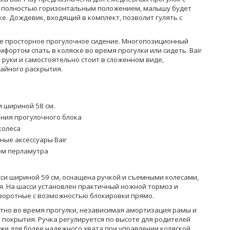
 полностью горизонтальным положением, малышу будет
ке. Дождевик, входящий в комплект, позволит гулять с
е просторное прогулочное сидение. Многопозиционный
мфортом спать в коляске во время прогулки или сидеть. Bair
руки и самостоятельно стоит в сложенном виде,
чайного раскрытия.
 шириной 58 см.
ния прогулочного блока
колеса
ые аксессуары Bair
ом перламутра
сси шириной 59 см, оснащена ручкой и съемными колесами,
я. На шасси установлен практичный ножной тормоз и
оворотные с возможностью блокировки прямо.
но во время прогулки, независимая амортизация рамы и
 покрытия. Ручка регулируется по высоте для родителей
ожи для более надежного хвата при управлении коляской.