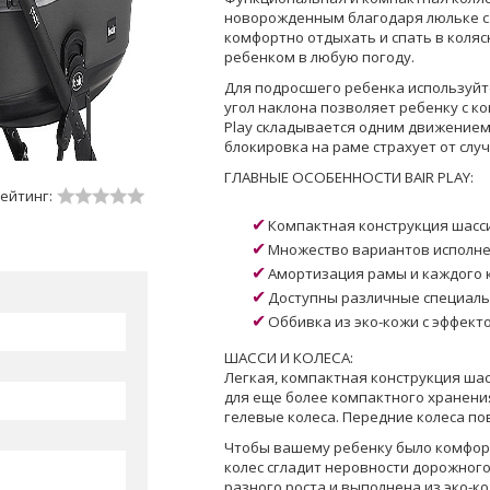
новорожденным благодаря люльке с
комфортно отдыхать и спать в коляс
ребенком в любую погоду.
Для подросшего ребенка используйт
угол наклона позволяет ребенку с ко
Play складывается одним движением 
блокировка на раме страхует от слу
ГЛАВНЫЕ ОСОБЕННОСТИ BAIR PLAY:
ейтинг:
Компактная конструкция шасси
Множество вариантов исполне
Амортизация рамы и каждого 
Доступны различные специальн
Оббивка из эко-кожи с эффект
ШАССИ И КОЛЕСА:
Легкая, компактная конструкция ша
для еще более компактного хранени
гелевые колеса. Передние колеса п
Чтобы вашему ребенку было комфорт
колес сгладит неровности дорожного
разного роста и выполнена из эко-к