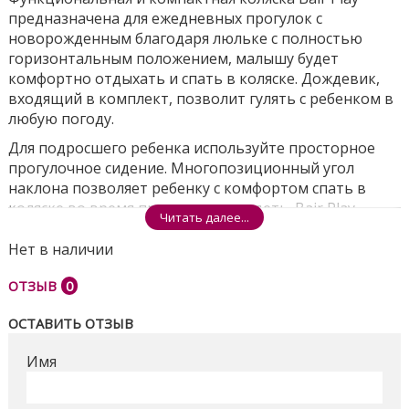
предназначена для ежедневных прогулок с
новорожденным благодаря люльке с полностью
горизонтальным положением, малышу будет
комфортно отдыхать и спать в коляске. Дождевик,
входящий в комплект, позволит гулять с ребенком в
любую погоду.
Для подросшего ребенка используйте просторное
прогулочное сидение. Многопозиционный угол
наклона позволяет ребенку с комфортом спать в
коляске во время прогулки или сидеть. Bair Play
Читать далее...
складывается одним движением руки и
самостоятельно стоит в сложенном виде,
Нет в наличии
блокировка на раме страхует от случайного
ОТЗЫВ
0
раскрытия.
ГЛАВНЫЕ ОСОБЕННОСТИ BAIR PLAY:
ОСТАВИТЬ ОТЗЫВ
Имя
Компактная конструкция шасси шириной 58 см.
Множество вариантов исполнения
прогулочного блока