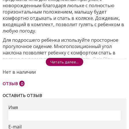
новорожденным благодаря люльке с полностью
горизонтальным положением, малышу будет
комфортно отдыхать и спать в коляске. Дождевик,
входящий в комплект, позволит гулять с ребенком в
любую погоду.
Для подросшего ребенка используйте просторное
прогулочное сидение. Многопозиционный угол
наклона позволяет ребенку с комфортом спать в
коляске во время прогулки или сидеть. Bair Play
Читать далее...
складывается одним движением руки и
самостоятельно стоит в сложенном виде,
Нет в наличии
блокировка на раме страхует от случайного
ОТЗЫВ
0
раскрытия.
ГЛАВНЫЕ ОСОБЕННОСТИ BAIR PLAY:
ОСТАВИТЬ ОТЗЫВ
Имя
Компактная конструкция шасси шириной 58 см.
Множество вариантов исполнения
прогулочного блока
Амортизация рамы и каждого колеса
E-mail