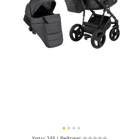
Хиты:
243
|
Рейтинг: