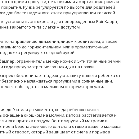
но во время прогулки, независимая амортизация рамы и
 покрытия. Ручка регулируется по высоте для родителей
ожи для более надежного хвата при управлении коляской.
о установить автокресло для новорожденных Bair Kappa,
зина закрытого типа с легким доступом.
м по направлению движения, лицом к родителям, а также
икального до горизонтальном, или в промежуточных
 подножка регулируется одной рукой.
бампер, ограничитель между ножек и 5-ти точечные ремни
и года предусмотрен челох-накидка на ножки.
зырек обеспечивает надежную защиту вашего ребенка от
 безопасно наслаждаться прогулками в солнечные дни.
воляет наблюдать за малышом во время прогулки.
ия до 9 кг или до момента, когда ребенок начнет
ь оснащена окошком на молнии, капора расстегивается и
ельного притока воздуха.Вентилируемый матрасик и
тное и безопасное место для сна и отдыха вашего малыша.
тный отворот, который защищает от снега и порывов