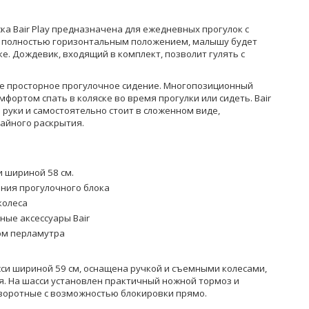
а Bair Play предназначена для ежедневных прогулок с
 полностью горизонтальным положением, малышу будет
ке. Дождевик, входящий в комплект, позволит гулять с
е просторное прогулочное сидение. Многопозиционный
мфортом спать в коляске во время прогулки или сидеть. Bair
руки и самостоятельно стоит в сложенном виде,
чайного раскрытия.
 шириной 58 см.
ния прогулочного блока
колеса
ые аксессуары Bair
ом перламутра
сси шириной 59 см, оснащена ручкой и съемными колесами,
я. На шасси установлен практичный ножной тормоз и
оворотные с возможностью блокировки прямо.