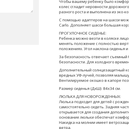
Чтобы вашему ребенку было комфорт
колес сгладит неровности дорожного
разного роста и выполнена из эко-к
С помощью адаптеров на шасси можн
Carlo. Дополняет шасси большая кор
ПРОГУЛОЧНОЕ СИДЕНЬЕ:
Ребенка можно везти в коляске лицо
менять положение с полностью верт
положениях. Угол наклона сиденья и
За безопасность отвечает съемный 
безопасности. Для холодного времен
Дополнительный солнцезащитный ко
вредных УФ-лучей, позволяя малышу
Вентилируемое окошко в капоре поз
Размер сиденья (ДхШ): 84х34 см.
ЛЮЛЬКА ДЛЯ НОВОРОЖДЕННЫХ:
Люлька подходит для детей с рожден
самостоятельно сидеть. Задняя част
открывается для создания дополнит
основание люльки обеспечат комфор
Накидка на молнии имеет ветрозащи
ветра.