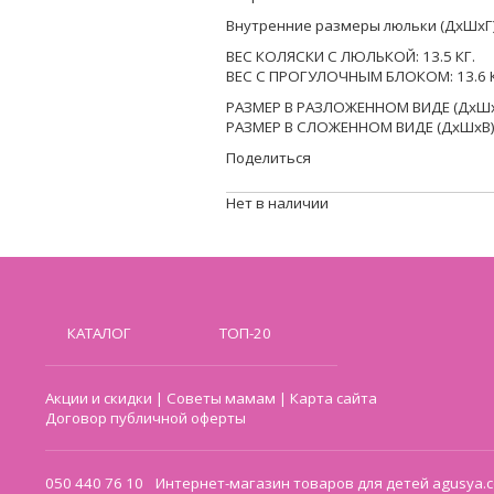
Внутренние размеры люльки (ДхШхГ):
ВЕС КОЛЯСКИ С ЛЮЛЬКОЙ: 13.5 КГ.
ВЕС С ПРОГУЛОЧНЫМ БЛОКОМ: 13.6 К
РАЗМЕР В РАЗЛОЖЕННОМ ВИДЕ (ДхШхВ
РАЗМЕР В СЛОЖЕННОМ ВИДЕ (ДхШхВ):
Поделиться
Нет в наличии
КАТАЛОГ
ТОП-20
Акции и скидки
|
Советы мамам
|
Карта сайта
Договор публичной оферты
050 440 76 10
Интернет-магазин товаров для детей agusya.c