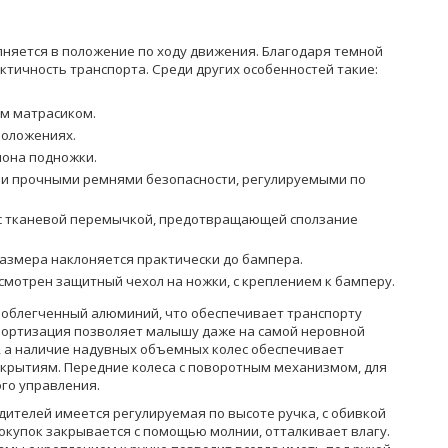
лняется в положение по ходу движения. Благодаря темной
тичность транспорта. Среди других особенностей такие:
м матрасиком.
положениях.
лона подножки.
и прочными ремнями безопасности, регулируемыми по
с тканевой перемычкой, предотвращающей сползание
азмера наклоняется практически до бампера.
смотрен защитный чехол на ножки, с креплением к бамперу.
 облегченный алюминий, что обеспечивает транспорту
амортизация позволяет малышу даже на самой неровной
, а наличие надувных объемных колес обеспечивает
крытиям. Передние колеса с поворотным механизмом, для
го управления.
ителей имеется регулируемая по высоте ручка, с обивкой
покупок закрывается с помощью молнии, отталкивает влагу.