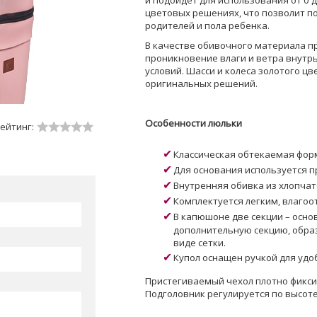
и подойдет для использования от 0 
цветовых решениях, что позволит п
родителей и пола ребенка.
В качестве обивочного материала п
проникновение влаги и ветра внутр
условий. Шасси и колеса золотого ц
оригинальных решений.
Особенности люльки
ейтинг:
Классическая обтекаемая форм
Для основания используется п
Внутренняя обивка из хлопчат
Комплектуется легким, влаго
В капюшоне две секции – осно
дополнительную секцию, образ
виде сетки.
Купол оснащен ручкой для удо
Пристегиваемый чехол плотно фиксир
Подголовник регулируется по высоте