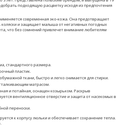
до 3 лет. Представлена польским брендом, и выпущена в 19
одобрать подходящую расцветку исходя из предпочтения
рименяется современная эко-кожа. Она предотвращает
ь коляски и защищает малыша от негативных погодных
вета, что без сомнений привлечет внимание любителям
а, стандартного размера.
рочный пластик.
обумажной ткани, быстро и легко снимается для стирки.
отталкивающим матрасом.
вная и потайная, оснащен козырьком. Раскрыв
уется вентиляционное отверстие и защита от насекомых в
бной переноски.
уется к корпусу люльки и обеспечивает сохранение тепла.
.