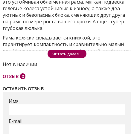
это устойчивая облегченная рама, мягкая подвеска,
гелевые колеса устойчивые к износу, а также два
уютных и безопасных блока, сменяющих друг друга
на раме по мере роста вашего крохи. А еще - супер
глубокая люлька.
Рама коляски складывается книжкой, это
гарантирует компактность и сравнительно малый
вес. Маневренность и непревзойденный комфорт на
Читать далее...
дороге обеспечат поворотные колеса и регулируемая
амортизация. Коляска настолько плавно скользит по
Нет в наличии
поверхности дороги, что ребенок не ощущает
ОТЗЫВ
0
неровностей или подъемов. И люлька, и
прогулочный блок надежно и просто монтируются на
ОСТАВИТЬ ОТЗЫВ
шасси, и так же легко снимаются при необходимости.
Глубокая люлька коляски каркасного типа включает
Имя
в себя регулировку высоты подголовника и
дышащий удобный матрас, который подарит
здоровый сон без перегрева и переохлаждения.
E-mail
Большой капюшон люльки и прогулочного блока
можно выдвинуть, закрыв практически всю коляску